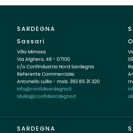
SARDEGNA
S
Sassari
O
Villa Mimosa
Vi
Via Alghero, 49 - 07100
09
c/o Confindustria Nord Sardegna
R
Referente Commerciale:
An
Antonello Lullia - mob. 393 85 31 320
mo
info@confidisardegna.it
in
alullia@confidisardegna.it
al
SARDEGNA
S