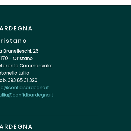
ARDEGNA
ristano
a Brunelleschi, 26
170 - Oristano
eferente Commerciale:
tonello Lullia
b. 393 85 31 320
fo@confidisardegna.it
ullia@confidisardegna.it
ARDEGNA