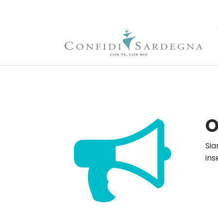
O
Sia
ins