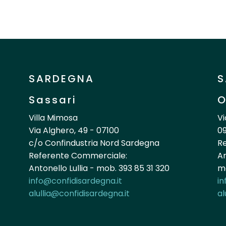
SARDEGNA
S
Sassari
O
Villa Mimosa
Vi
Via Alghero, 49 - 07100
09
c/o Confindustria Nord Sardegna
R
Referente Commerciale:
An
Antonello Lullia - mob. 393 85 31 320
mo
info@confidisardegna.it
in
alullia@confidisardegna.it
al