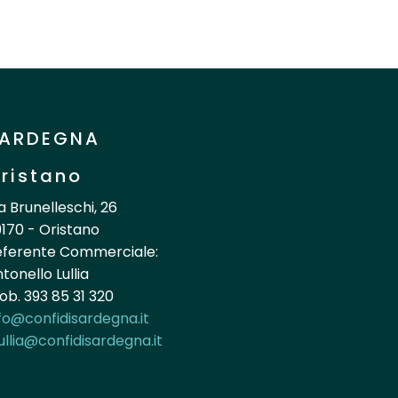
ARDEGNA
ristano
a Brunelleschi, 26
170 - Oristano
eferente Commerciale:
tonello Lullia
b. 393 85 31 320
fo@confidisardegna.it
ullia@confidisardegna.it