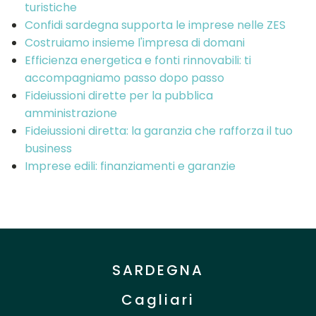
turistiche
Confidi sardegna supporta le imprese nelle ZES
Costruiamo insieme l'impresa di domani
Efficienza energetica e fonti rinnovabili: ti
accompagniamo passo dopo passo
Fideiussioni dirette per la pubblica
amministrazione
Fideiussioni diretta: la garanzia che rafforza il tuo
business
Imprese edili: finanziamenti e garanzie
SARDEGNA
Cagliari