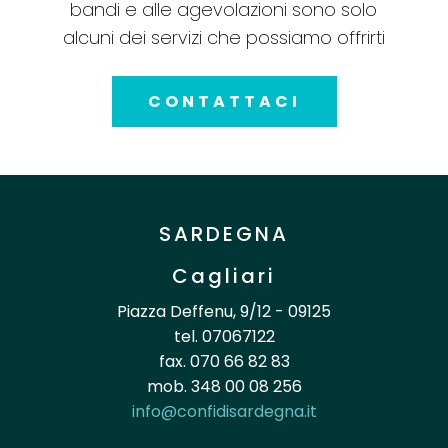
bandi e alle agevolazioni sono solo
alcuni dei servizi che possiamo offrirti
CONTATTACI
SARDEGNA
Cagliari
Piazza Deffenu, 9/12 - 09125
tel. 07067122
fax. 070 66 82 83
mob. 348 00 08 256
info@confidisardegna.it