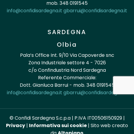
mob. 348 0191545
info@confidisardegna.it
gbarrui@confidisardegna.it
SARDEGNA
Olbia
Pala’s Office Int. 9/10 Via Capoverde snc
Zona Industriale settore 4 - 7026
c/o Confindustria Nord Sardegna
Referente Commerciale:
Dott. Gianluca Barrui - mob. 348 0191545
info@confidisardegna.it
gbarrui@confidisardegna.it
© Confidi Sardegna S.c.p.a | P.IVA IT00506150929 |
Privacy
|
Informativa sui cookie
| Sito web creato
da
Altopiano