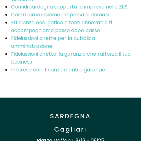
Confidi sardegna supporta le imprese nelle ZES
Costruiamo insieme l'impresa di domani
Efficienza energetica e fonti rinnovabili: ti
accompagniamo passo dopo passo
Fideiussioni dirette per la pubblica
amministrazione
Fideiussioni diretta: la garanzia che rafforza il tuo
business
Imprese edili: finanziamenti e garanzie
SARDEGNA
Cagliari
Piazza Deffenu, 9/12 - 09125