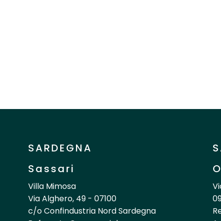
SARDEGNA
S
Sassari
O
Villa Mimosa
Vi
Via Alghero, 49 - 07100
09
c/o Confindustria Nord Sardegna
R