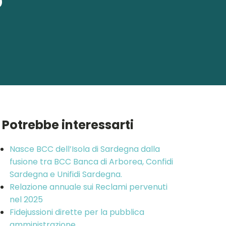
?
Potrebbe interessarti
Nasce BCC dell’Isola di Sardegna dalla
fusione tra BCC Banca di Arborea, Confidi
Sardegna e Unifidi Sardegna.
Relazione annuale sui Reclami pervenuti
nel 2025
Fidejussioni dirette per la pubblica
amministrazione