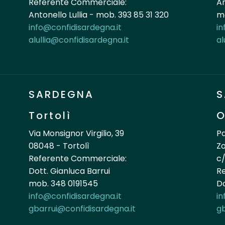
Referente Commerciale:
An
Antonello Lullia - mob. 393 85 31 320
mo
info@confidisardegna.it
in
alullia@confidisardegna.it
al
SARDEGNA
S
Tortolì
O
Via Monsignor Virgilio, 39
Pa
08048 - Tortolì
Zo
Referente Commerciale:
c/
Dott. Gianluca Barrui
R
mob. 348 0191545
Do
info@confidisardegna.it
in
gbarrui@confidisardegna.it
gb