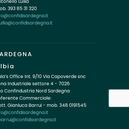
tonello Lullia
b. 393 85 31 320
fo@confidisardegna.it
ullia@confidisardegna.it
ARDEGNA
lbia
la’s Office Int. 9/10 Via Capoverde snc
na Industriale settore 4 - 7026
o Confindustria Nord Sardegna
eferente Commerciale:
tt. Gianluca Barrui - mob. 348 0191545
fo@confidisardegna.it
arrui@confidisardegna.it