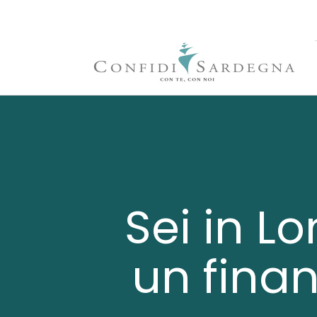
Sei in L
un finan