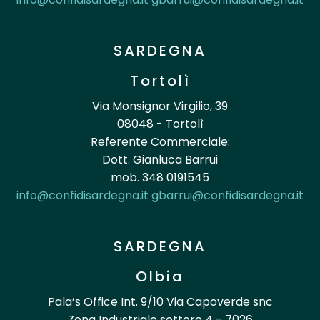
SARDEGNA
Tortolì
Via Monsignor Virgilio, 39
08048 - Tortolì
Referente Commerciale:
Dott. Gianluca Barrui
mob. 348 0191545
info@confidisardegna.it
gbarrui@confidisardegna.it
SARDEGNA
Olbia
Pala’s Office Int. 9/10 Via Capoverde snc
Zona Industriale settore 4 - 7026