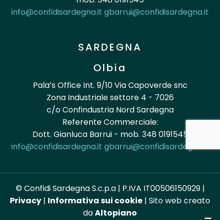
info@confidisardegna.it
gbarrui@confidisardegna.it
SARDEGNA
Olbia
Pala’s Office Int. 9/10 Via Capoverde snc
Zona Industriale settore 4 - 7026
c/o Confindustria Nord Sardegna
Referente Commerciale:
Dott. Gianluca Barrui - mob. 348 0191545
info@confidisardegna.it
gbarrui@confidisardegna.it
© Confidi Sardegna S.c.p.a | P.IVA IT00506150929 |
Privacy
|
Informativa sui cookie
| Sito web creato
da
Altopiano