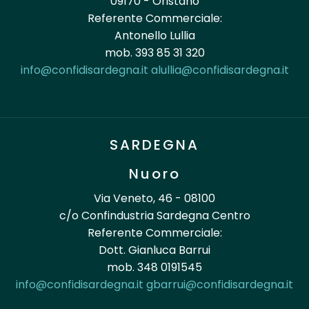
09170 - Oristano
Referente Commerciale:
Antonello Lullia
mob. 393 85 31 320
info@confidisardegna.it
alullia@confidisardegna.it
SARDEGNA
Nuoro
Via Veneto, 46 - 08100
c/o Confindustria Sardegna Centro
Referente Commerciale:
Dott. Gianluca Barrui
mob. 348 0191545
info@confidisardegna.it
gbarrui@confidisardegna.it