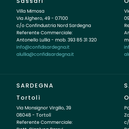
Sassari
O
Villa Mimosa
Vi
Via Alghero, 49 - 07100
09
c/o Confindustria Nord Sardegna
R
Referente Commerciale:
An
Antonello Lullia - mob. 393 85 31 320
mo
info@confidisardegna.it
in
alullia@confidisardegna.it
al
SARDEGNA
S
Tortolì
O
Via Monsignor Virgilio, 39
Pa
08048 - Tortolì
Zo
Referente Commerciale:
c/