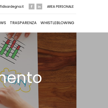
idisardegna.it
AREA PERSONALE
EWS
TRASPARENZA
WHISTLEBLOWING
umento