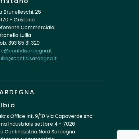
ristano
a Brunelleschi, 26
170 - Oristano
eferente Commerciale:
tonello Lullia
b. 393 85 31 320
fo@confidisardegna.it
ullia@confidisardegna.it
ARDEGNA
lbia
la’s Office Int. 9/10 Via Capoverde snc
na Industriale settore 4 - 7026
o Confindustria Nord Sardegna