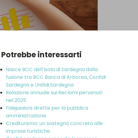
Potrebbe interessarti
Nasce BCC dell’Isola di Sardegna dalla
fusione tra BCC Banca di Arborea, Confidi
Sardegna e Unifidi Sardegna.
Relazione annuale sui Reclami pervenuti
nel 2025
Fidejussioni dirette per la pubblica
amministrazione
Crediturismo: un sostegno concreto alle
imprese turistiche