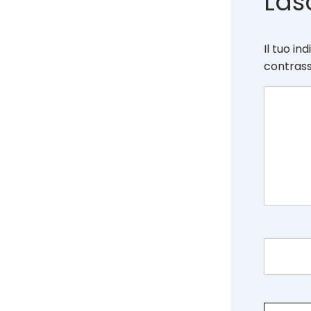
Las
Il tuo in
contras