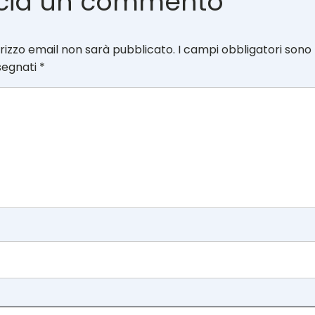
cia un commento
dirizzo email non sarà pubblicato.
I campi obbligatori sono
segnati
*