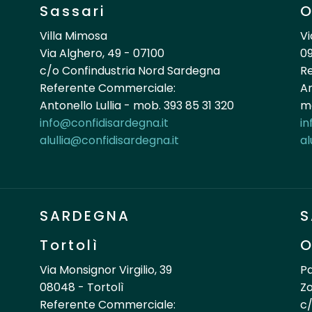
Sassari
O
Villa Mimosa
Vi
Via Alghero, 49 - 07100
09
c/o Confindustria Nord Sardegna
R
Referente Commerciale:
An
Antonello Lullia - mob. 393 85 31 320
mo
info@confidisardegna.it
in
alullia@confidisardegna.it
al
SARDEGNA
S
Tortolì
O
Via Monsignor Virgilio, 39
Pa
08048 - Tortolì
Zo
Referente Commerciale:
c/