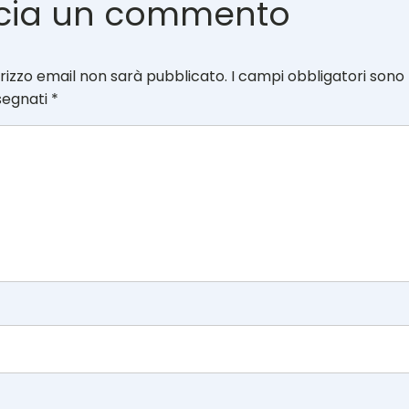
cia un commento
dirizzo email non sarà pubblicato.
I campi obbligatori sono
segnati
*