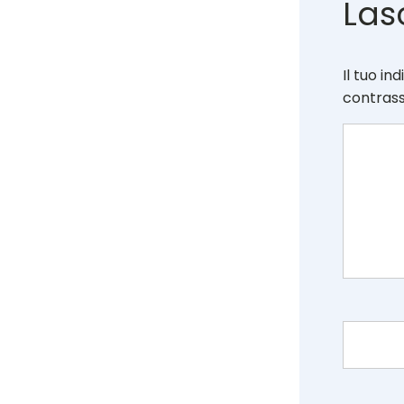
Las
Il tuo in
contras