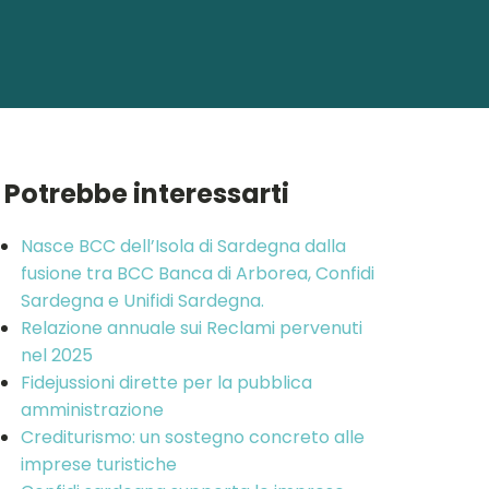
Potrebbe interessarti
Nasce BCC dell’Isola di Sardegna dalla
fusione tra BCC Banca di Arborea, Confidi
Sardegna e Unifidi Sardegna.
Relazione annuale sui Reclami pervenuti
nel 2025
Fidejussioni dirette per la pubblica
amministrazione
Crediturismo: un sostegno concreto alle
imprese turistiche