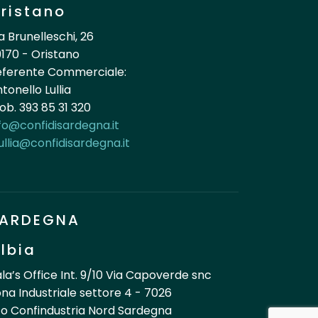
ristano
a Brunelleschi, 26
170 - Oristano
eferente Commerciale:
tonello Lullia
b. 393 85 31 320
fo@confidisardegna.it
ullia@confidisardegna.it
ARDEGNA
lbia
la’s Office Int. 9/10 Via Capoverde snc
na Industriale settore 4 - 7026
o Confindustria Nord Sardegna