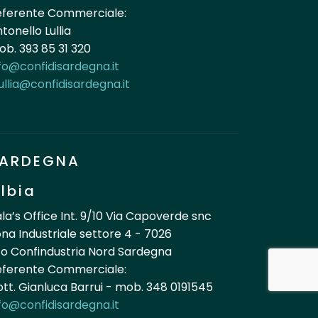
eferente Commerciale:
tonello Lullia
b. 393 85 31 320
fo@confidisardegna.it
ullia@confidisardegna.it
ARDEGNA
lbia
la’s Office Int. 9/10 Via Capoverde snc
na Industriale settore 4 - 7026
o Confindustria Nord Sardegna
eferente Commerciale:
tt. Gianluca Barrui - mob. 348 0191545
fo@confidisardegna.it