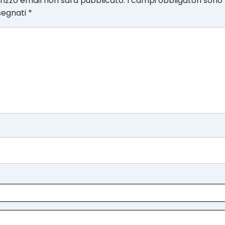
dirizzo email non sarà pubblicato.
I campi obbligatori sono
segnati
*