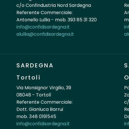
c/o Confindustria Nord Sardegna
R
Referente Commerciale:
An
Antonello Lullia - mob. 393 85 31 320
mo
info@confidisardegna.it
in
alullia@confidisardegna.it
al
SARDEGNA
S
Tortolì
O
Via Monsignor Virgilio, 39
Pa
08048 - Tortolì
Zo
Referente Commerciale:
c/
Dott. Gianluca Barrui
R
mob. 348 0191545
Do
info@confidisardegna.it
in