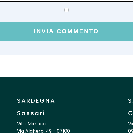
SARDEGNA
S
Sassari
O
Villa Mimosa
Vi
Via Alghero, 49 - 07100
09