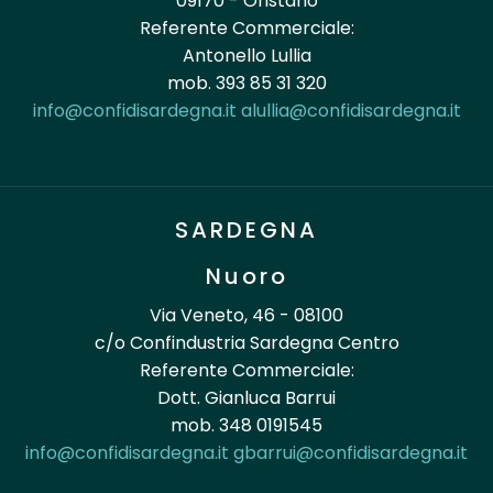
09170 - Oristano
Referente Commerciale:
Antonello Lullia
mob. 393 85 31 320
info@confidisardegna.it
alullia@confidisardegna.it
SARDEGNA
Nuoro
Via Veneto, 46 - 08100
c/o Confindustria Sardegna Centro
Referente Commerciale:
Dott. Gianluca Barrui
mob. 348 0191545
info@confidisardegna.it
gbarrui@confidisardegna.it